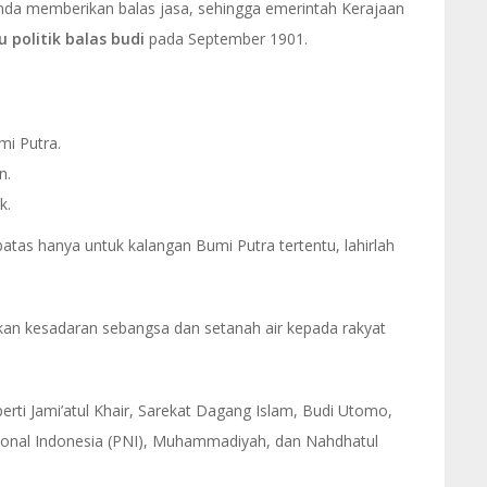
da memberikan balas jasa, sehingga emerintah Kerajaan
u politik balas budi
pada September 1901.
mi Putra.
n.
k.
atas hanya untuk kalangan Bumi Putra tertentu, lahirlah
tkan kesadaran sebangsa dan setanah air kepada rakyat
rti Jami’atul Khair, Sarekat Dagang Islam, Budi Utomo,
asional Indonesia (PNI), Muhammadiyah, dan Nahdhatul