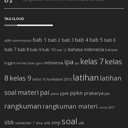
TAG CLOUD
bab 1
bab 4
bab 5
bab 2
bab 3
bab 6
adm
administrasi
bab 7
bab 8
bab 10
bahasa indonesia
bab 9
bahasa
bab 12
kelas 7
kelas
ipa
indonesia
inggris
buku
ips
berkas
guru
latihan
8
kelas 9
latihan
kelas 10
kurikulum 2013
soal
materi
pai
ppkn
prakarya
pjok
pts
paket
rangkuman
rangkuman materi
revisi 2017
soal
sbk
smp
semester 1
sma
smk
ukk