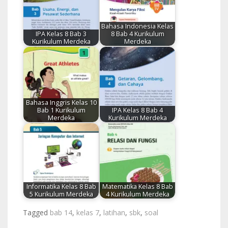
Bahasa Indonesia Kelas
IPA Kelas 8 Bab 3
8 Bab 4 Kurikulum
Kurikulum Merdeka
Merdeka
Bahasa Inggris Kelas 10
Bab 1 Kurikulum
IPA Kelas 8 Bab 4
Merdeka
Kurikulum Merdeka
Informatika Kelas 8 Bab
Matematika Kelas 8 Bab
5 Kurikulum Merdeka
4 Kurikulum Merdeka
Tagged
bab 14
,
kelas 7
,
latihan
,
sbk
,
soal