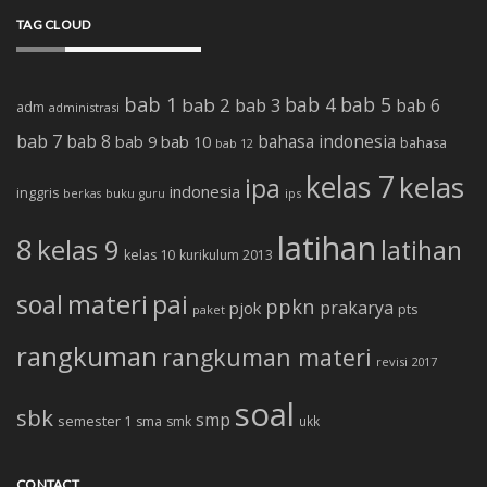
TAG CLOUD
bab 1
bab 4
bab 5
bab 2
bab 3
bab 6
adm
administrasi
bab 7
bab 8
bab 10
bahasa indonesia
bab 9
bahasa
bab 12
kelas 7
kelas
ipa
indonesia
inggris
buku
ips
berkas
guru
latihan
8
kelas 9
latihan
kelas 10
kurikulum 2013
soal
materi
pai
ppkn
prakarya
pjok
pts
paket
rangkuman
rangkuman materi
revisi 2017
soal
sbk
smp
semester 1
sma
smk
ukk
CONTACT