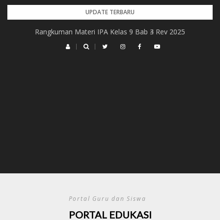
Skip
UPDATE TERBARU
to
Rangkuman Materi IPA Kelas 9 Bab 4 Rev 2025
Rangkuman Materi IPA Kelas 9 Bab 3 Rev 2025
content
Portal Guru dan Siswa
PORTAL EDUKASI