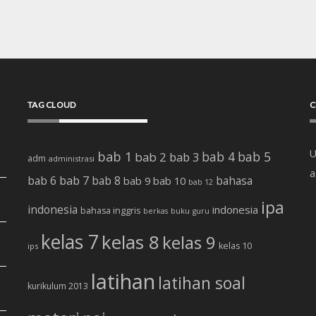
TAG CLOUD
C
U
bab 1
bab 4
bab 5
bab 2
bab 3
adm
administrasi
a
bab 7
bab 6
bab 8
bab 10
bahasa
bab 9
bab 12
ipa
indonesia
indonesia
bahasa inggris
buku
berkas
guru
kelas 7
kelas 8
kelas 9
kelas 10
ips
latihan
latihan soal
kurikulum 2013