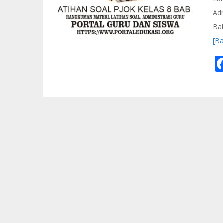
Adm
Bab
[B