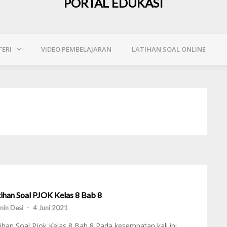
PORTAL EDUKASI
ERI
VIDEO PEMBELAJARAN
LATIHAN SOAL ONLINE
tihan Soal PJOK Kelas 8 Bab 8
in Desi
-
4 Juni 2021
ihan Soal Pjok Kelas 8 Bab 8 Pada kesempatan kali ini