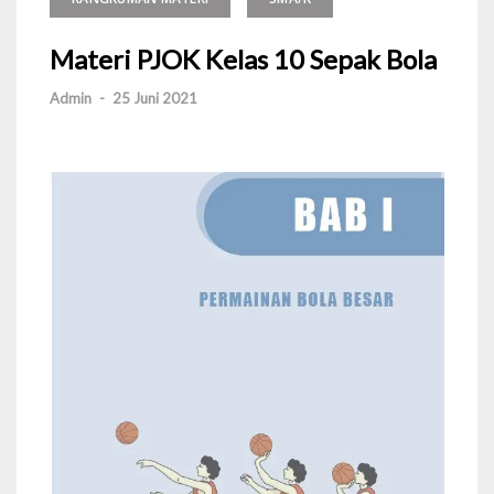
Materi PJOK Kelas 10 Sepak Bola
Admin
-
25 Juni 2021