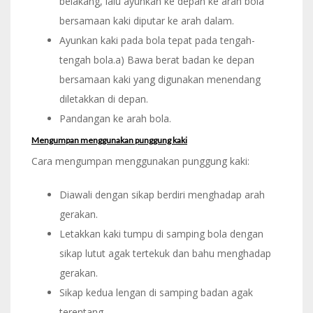
belakang, lalu ayunkan ke depan ke arah bola
bersamaan kaki diputar ke arah dalam.
Ayunkan kaki pada bola tepat pada tengah-
tengah bola.a) Bawa berat badan ke depan
bersamaan kaki yang digunakan menendang
diletakkan di depan.
Pandangan ke arah bola.
Mengumpan menggunakan punggung kaki
Cara mengumpan menggunakan punggung kaki:
Diawali dengan sikap berdiri menghadap arah
gerakan.
Letakkan kaki tumpu di samping bola dengan
sikap lutut agak tertekuk dan bahu menghadap
gerakan.
Sikap kedua lengan di samping badan agak
terentang.