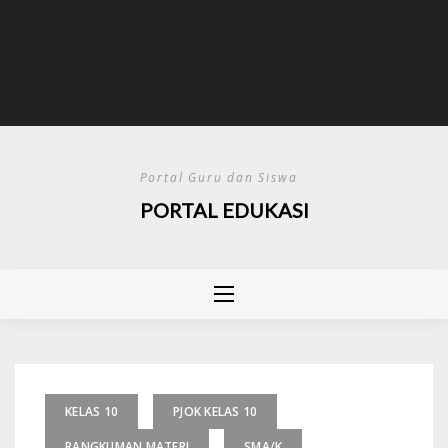
Portal Guru dan Siswa
PORTAL EDUKASI
KELAS 10
PJOK KELAS 10
RANGKUMAN MATERI
SMA/K