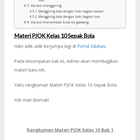
Variasi menggiring
Menggiring bola dengan kaki bagian dalam
Menggiring bola dengan kaki bagian luar
Variasi menembak bola ke gawang
Materi PJOK Kelas 10 Sepak Bola
Halo adik-adik berjumpa lagi di
Portal Edukasi.
Pada kesempatan kali ini, Admin akan membagikan
materi baru nih.
Yaitu rangkuman Materi PJOK Kelas 10 Sepak Bola.
Yuk mari disimak!
Rangkuman Materi PJOK Kelas 10 Bab 1