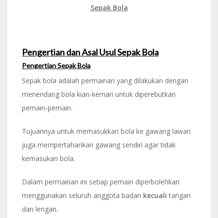
Sepak Bola
Pengertian dan Asal Usul Sepak Bola
Pengertian Sepak Bola
Sepak bola adalah permainan yang dilakukan dengan
menendang bola kian-kemari untuk diperebutkan
pemain-pemain.
Tujuannya untuk memasukkan bola ke gawang lawan
juga mempertahankan gawang sendiri agar tidak
kemasukan bola.
Dalam permainan ini setiap pemain diperbolehkan
menggunakan seluruh anggota badan
kecuali
tangan
dan lengan.