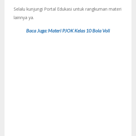
Selalu kunjungi Portal Edukasi untuk rangkuman materi
lainnya ya.
Baca Juga: Materi PJOK Kelas 10 Bola Voli