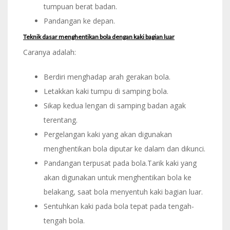
tumpuan berat badan.
Pandangan ke depan.
Teknik dasar menghentikan bola dengan kaki bagian luar
Caranya adalah:
Berdiri menghadap arah gerakan bola.
Letakkan kaki tumpu di samping bola.
Sikap kedua lengan di samping badan agak
terentang.
Pergelangan kaki yang akan digunakan
menghentikan bola diputar ke dalam dan dikunci.
Pandangan terpusat pada bola.Tarik kaki yang
akan digunakan untuk menghentikan bola ke
belakang, saat bola menyentuh kaki bagian luar.
Sentuhkan kaki pada bola tepat pada tengah-
tengah bola.