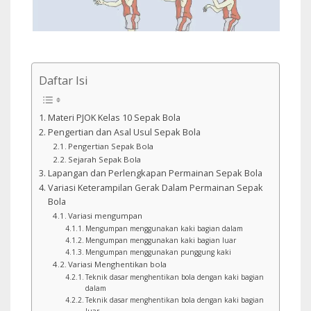
Daftar Isi
Materi PJOK Kelas 10 Sepak Bola
Pengertian dan Asal Usul Sepak Bola
Pengertian Sepak Bola
Sejarah Sepak Bola
Lapangan dan Perlengkapan Permainan Sepak Bola
Variasi Keterampilan Gerak Dalam Permainan Sepak
Bola
Variasi mengumpan
Mengumpan menggunakan kaki bagian dalam
Mengumpan menggunakan kaki bagian luar
Mengumpan menggunakan punggung kaki
Variasi Menghentikan bola
Teknik dasar menghentikan bola dengan kaki bagian
dalam
Teknik dasar menghentikan bola dengan kaki bagian
luar