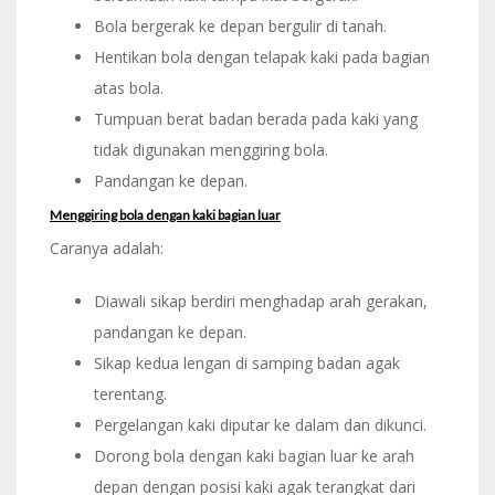
Bola bergerak ke depan bergulir di tanah.
Hentikan bola dengan telapak kaki pada bagian
atas bola.
Tumpuan berat badan berada pada kaki yang
tidak digunakan menggiring bola.
Pandangan ke depan.
Menggiring bola dengan kaki bagian luar
Caranya adalah:
Diawali sikap berdiri menghadap arah gerakan,
pandangan ke depan.
Sikap kedua lengan di samping badan agak
terentang.
Pergelangan kaki diputar ke dalam dan dikunci.
Dorong bola dengan kaki bagian luar ke arah
depan dengan posisi kaki agak terangkat dari