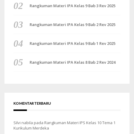
Rangkuman Materi IPA Kelas 9 Bab 3 Rev 2025
Rangkuman Materi IPA Kelas 9 Bab 2 Rev 2025
Rangkuman Materi IPA Kelas 9 Bab 1 Rev 2025
Rangkuman Materi IPA Kelas 8 Bab 2 Rev 2024
KOMENTAR TERBARU
Silvi nabila
pada
Rangkuman Materi IPS Kelas 10 Tema 1
Kurikulum Merdeka