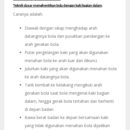
Teknik dasar menghentikan bola dengan kaki bagian dalam
Caranya adalah:
Diawali dengan sikap menghadap arah
datangnnya bola dan pusatkan pandangan ke
arah gerakan bola.
Putar pergelangan kaki yang akan digunakan
menahan bola ke arah luar dan dikunci.
Julurkan kaki yang akan digunakan menahan bola
ke arah datangnya bola.
Tarik kembali ke belakang mengikuti arah
gerakan bola saat bola mengenai kaki bagian
dalam, hingga gerak bola tertahan dan berhenti
di depan badan.
Bawa berat badan ke depan bersamaan kaki
yang tidak digunakan menahan bola dijadikan