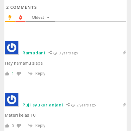
2
COMMENTS
Oldest
Ramadani
3 years ago
Hay namamu siapa
Reply
1
Puji syukur anjani
2 years ago
Materi kelas 10
Reply
0