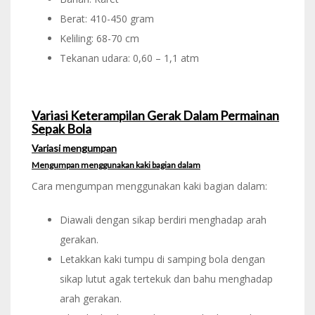
Berat: 410-450 gram
Keliling: 68-70 cm
Tekanan udara: 0,60 – 1,1 atm
Variasi Keterampilan Gerak Dalam Permainan
Sepak Bola
Variasi mengumpan
Mengumpan menggunakan kaki bagian dalam
Cara mengumpan menggunakan kaki bagian dalam:
Diawali dengan sikap berdiri menghadap arah
gerakan.
Letakkan kaki tumpu di samping bola dengan
sikap lutut agak tertekuk dan bahu menghadap
arah gerakan.