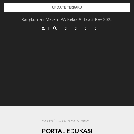
Skip
UPDATE TERBARU
to
Rangkuman Materi IPA Kelas 9 Bab 3 Rev 2025
content
Portal Guru dan Siswa
PORTAL EDUKASI