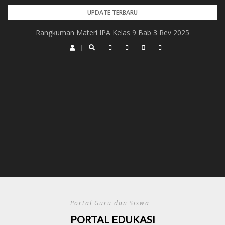
Skip
UPDATE TERBARU
to
Rangkuman Materi IPA Kelas 9 Bab 3 Rev 2025
content
Portal Guru dan Siswa
PORTAL EDUKASI