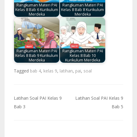
Rangkuman Materi PAI
Rangkuman Materi PAI
Kelas 8 Bab 6 Kurikulum
Kelas 8 Bab 8 Kurikulum
Merdeka
Merdeka
Rangkuman Materi PAI
Rangkuman Materi PAI
Kelas 8 Bab 9 Kurikulum
Kelas 8 Bab 10
Merdeka
Kurikulum Merdeka
Tagged
bab 4
,
kelas 9
,
latihan
,
pai
,
soal
Navigasi
Latihan Soal PAI Kelas 9
Latihan Soal PAI Kelas 9
pos
Bab 3
Bab 5