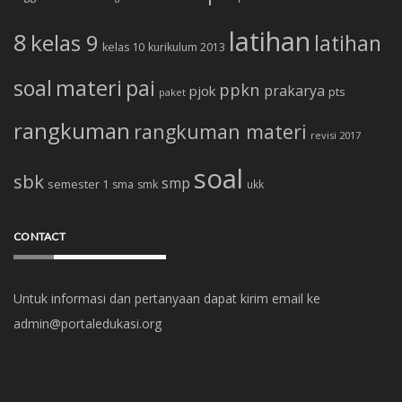
latihan
8
kelas 9
latihan
kelas 10
kurikulum 2013
soal
materi
pai
ppkn
prakarya
pjok
pts
paket
rangkuman
rangkuman materi
revisi 2017
soal
sbk
smp
semester 1
sma
smk
ukk
CONTACT
Untuk informasi dan pertanyaan dapat kirim email ke
admin@portaledukasi.org