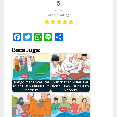
5
Article Rating
Facebook
Twitter
WhatsApp
Line
Share
Baca Juga:
Rangkuman Materi PAI
Rangkuman Materi PAI
Kelas 8 Bab 4 Kurikulum
Kelas 8 Bab 5 Kurikulum
Merdeka
Merdeka