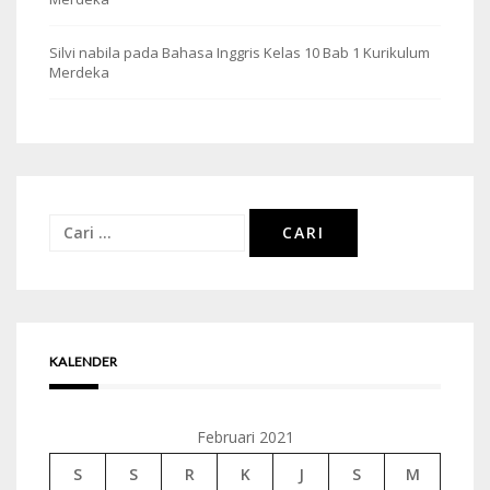
Silvi nabila
pada
Bahasa Inggris Kelas 10 Bab 1 Kurikulum
Merdeka
Cari
untuk:
KALENDER
Februari 2021
S
S
R
K
J
S
M