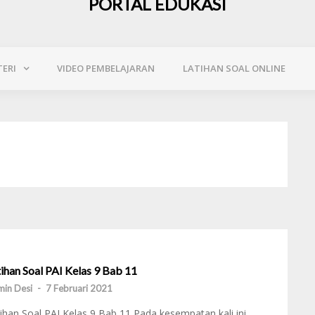
PORTAL EDUKASI
ERI
VIDEO PEMBELAJARAN
LATIHAN SOAL ONLINE
ihan Soal PAI Kelas 9 Bab 11
in Desi
-
7 Februari 2021
ihan Soal PAI Kelas 9 Bab 11 Pada kesempatan kali ini