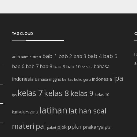
TAG CLOUD
C
U
bab 1
bab 4
bab 5
bab 2
bab 3
adm
administrasi
a
bab 7
bab 6
bab 8
bab 10
bahasa
bab 9
bab 12
ipa
indonesia
indonesia
bahasa inggris
buku
berkas
guru
kelas 7
kelas 8
kelas 9
kelas 10
ips
latihan
latihan soal
kurikulum 2013
materi
pai
ppkn
prakarya
pjok
pts
paket