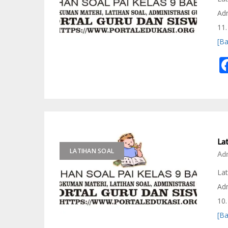
Adm
11.
[B
Lat
LATIHAN SOAL
Adm
Lat
Adm
10.
[B