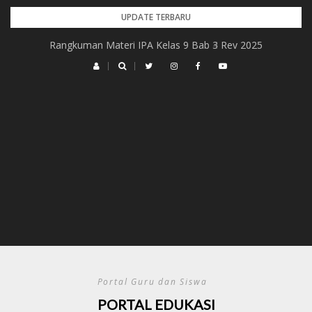
Skip
UPDATE TERBARU
to
Rangkuman Materi IPA Kelas 9 Bab 4 Rev 2025
Rangkuman Materi IPA Kelas 9 Bab 3 Rev 2025
content
Portal Guru dan Siswa
PORTAL EDUKASI