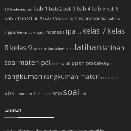
bab 1
bab 4
bab 5
bab 2
bab 3
bab 6
adm
administrasi
bab 7
bab 8
bab 10
bahasa indonesia
bab 9
bahasa
bab 12
kelas 7
kelas
ipa
indonesia
inggris
buku
ips
berkas
guru
latihan
8
kelas 9
latihan
kelas 10
kurikulum 2013
soal
materi
pai
ppkn
prakarya
pjok
pts
paket
rangkuman
rangkuman materi
revisi 2017
soal
sbk
smp
semester 1
sma
smk
ukk
CONTACT
Untuk informasi dan pertanyaan dapat kirim email ke