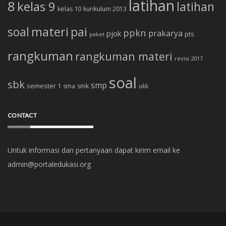
latihan
8
kelas 9
latihan
kelas 10
kurikulum 2013
soal
materi
pai
ppkn
prakarya
pjok
pts
paket
rangkuman
rangkuman materi
revisi 2017
soal
sbk
smp
semester 1
sma
smk
ukk
CONTACT
Untuk informasi dan pertanyaan dapat kirim email ke
admin@portaledukasi.org