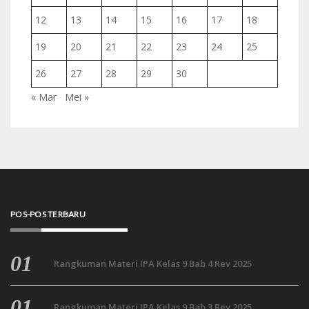
12
13
14
15
16
17
18
19
20
21
22
23
24
25
26
27
28
29
30
« Mar
Mei »
POS-POS TERBARU
Rangkuman Materi IPA Kelas 9 Bab 4 Rev 2025
Rangkuman Materi IPA Kelas 9 Bab 3 Rev 2025