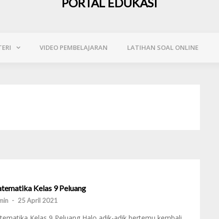
PORTAL EDUKASI
ERI
VIDEO PEMBELAJARAN
LATIHAN SOAL ONLINE
tematika Kelas 9 Peluang
min
-
25 April 2021
ematika Kelas 9 Peluang Halo adik-adik bertemu kembali