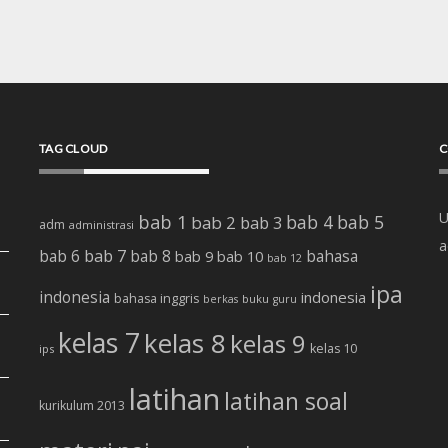
TAG CLOUD
C
U
bab 1
bab 4
bab 5
bab 2
bab 3
adm
administrasi
a
bab 7
bab 6
bab 8
bab 10
bahasa
bab 9
bab 12
ipa
indonesia
indonesia
bahasa inggris
buku
berkas
guru
kelas 7
kelas 8
kelas 9
kelas 10
ips
latihan
latihan soal
kurikulum 2013