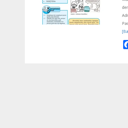
de
Adm
Pad
[B