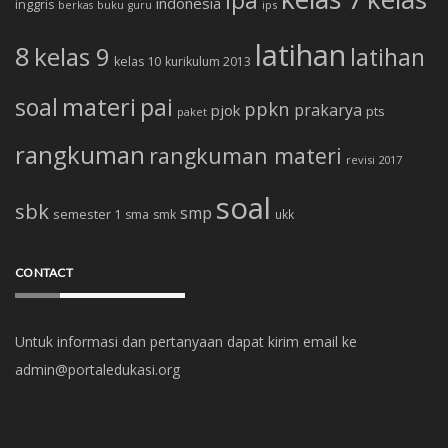
ipa
indonesia
inggris
buku
ips
berkas
guru
latihan
8
kelas 9
latihan
kelas 10
kurikulum 2013
soal
materi
pai
ppkn
prakarya
pjok
pts
paket
rangkuman
rangkuman materi
revisi 2017
soal
sbk
smp
semester 1
sma
smk
ukk
CONTACT
Untuk informasi dan pertanyaan dapat kirim email ke
admin@portaledukasi.org