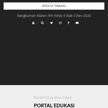
Skip
UPDATE TERBARU
to
Rangkuman Materi IPA Kelas 9 Bab 3 Rev 2025
content
Portal Guru dan Siswa
PORTAL EDUKASI