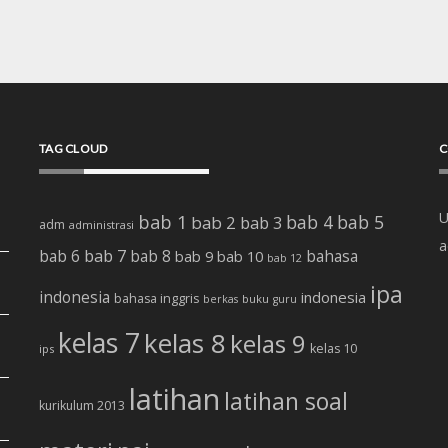
TAG CLOUD
C
U
bab 1
bab 4
bab 5
bab 2
bab 3
adm
administrasi
a
bab 7
bab 6
bab 8
bab 10
bahasa
bab 9
bab 12
ipa
indonesia
indonesia
bahasa inggris
buku
berkas
guru
kelas 7
kelas 8
kelas 9
kelas 10
ips
latihan
latihan soal
kurikulum 2013