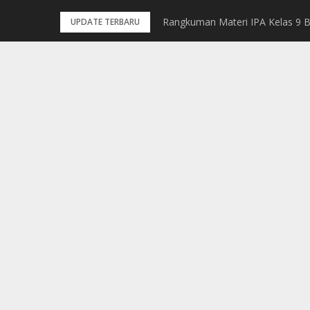
Skip
Rangkuman Materi IPA Kelas 9 
Rangkuman Materi IPA Kelas 9 
UPDATE TERBARU
to
content