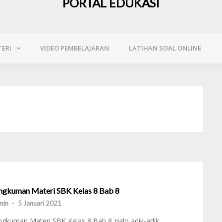
PORTAL EDUKASI
ERI
VIDEO PEMBELAJARAN
LATIHAN SOAL ONLINE
ngkuman Materi SBK Kelas 8 Bab 8
min
-
5 Januari 2021
gkuman Materi SBK Kelas 8 Bab 8 Halo adik-adik