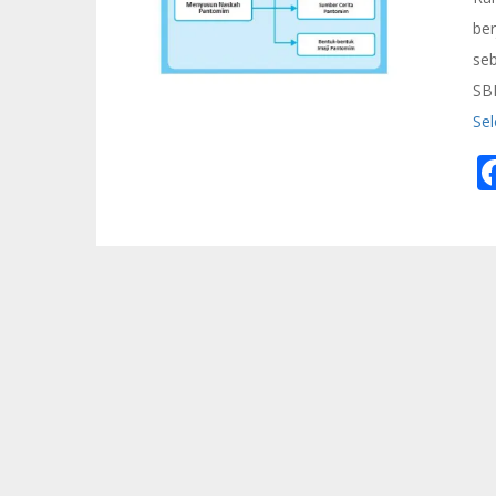
ber
se
SB
Se