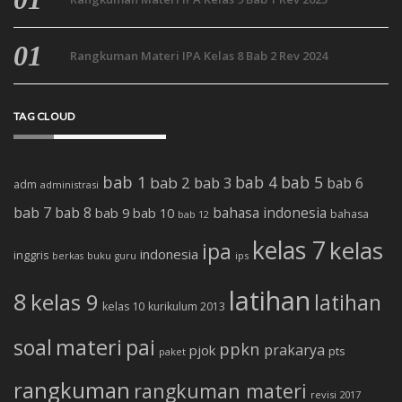
Rangkuman Materi IPA Kelas 8 Bab 2 Rev 2024
TAG CLOUD
bab 1
bab 4
bab 5
bab 2
bab 3
bab 6
adm
administrasi
bab 7
bab 8
bab 10
bahasa indonesia
bab 9
bahasa
bab 12
kelas 7
kelas
ipa
indonesia
inggris
buku
ips
berkas
guru
latihan
8
kelas 9
latihan
kelas 10
kurikulum 2013
soal
materi
pai
ppkn
prakarya
pjok
pts
paket
rangkuman
rangkuman materi
revisi 2017