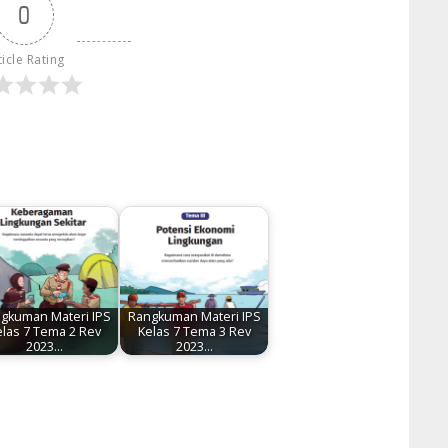
0
ticle Rating
gkuman Materi IPS
Rangkuman Materi IPS
elas 7 Tema 2 Rev
Kelas 7 Tema 3 Rev
2023…
2023…