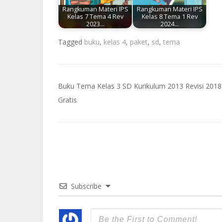
Rangkuman Materi IPS
Rangkuman Materi IPS
Kelas 7 Tema 4 Rev
Kelas 8 Tema 1 Rev
2023…
2024…
Tagged
buku
,
kelas 4
,
paket
,
sd
,
tema
Navigasi
Buku Tema Kelas 3 SD Kurikulum 2013 Revisi 2018
pos
Gratis
Subscribe