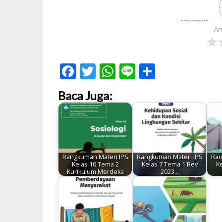
Ar
Facebook
Twitter
WhatsApp
Line
Share
Baca Juga:
Rangkuman Materi IPS
Rangkuman Materi IPS
Ran
Kelas 10 Tema 2
Kelas 7 Tema 1 Rev
K
Kurikulum Merdeka
2023…