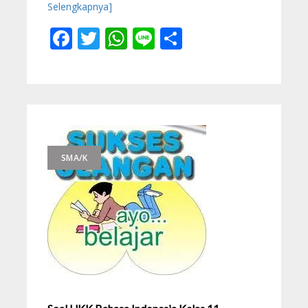
Selengkapnya]
Facebook
Twitter
WhatsApp
Line
Share
SMA/K