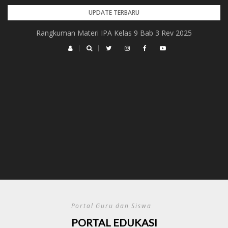
Skip
UPDATE TERBARU
to
Rangkuman Materi IPA Kelas 9 Bab 3 Rev 2025
content
Portal Guru dan Siswa
PORTAL EDUKASI