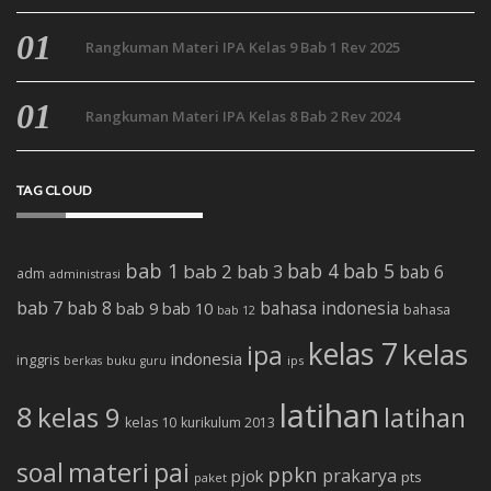
Rangkuman Materi IPA Kelas 9 Bab 1 Rev 2025
Rangkuman Materi IPA Kelas 8 Bab 2 Rev 2024
TAG CLOUD
bab 1
bab 4
bab 5
bab 2
bab 3
bab 6
adm
administrasi
bab 7
bab 8
bab 10
bahasa indonesia
bab 9
bahasa
bab 12
kelas 7
kelas
ipa
indonesia
inggris
buku
ips
berkas
guru
latihan
8
kelas 9
latihan
kelas 10
kurikulum 2013
soal
materi
pai
ppkn
prakarya
pjok
pts
paket