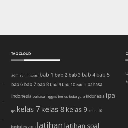
TAG CLOUD
C
U
bab 1
bab 4
bab 5
bab 2
bab 3
adm
administrasi
a
bab 7
bab 6
bab 8
bab 10
bahasa
bab 9
bab 12
ipa
indonesia
indonesia
bahasa inggris
buku
berkas
guru
kelas 7
kelas 8
kelas 9
kelas 10
ips
latihan
latihan soal
kurikulum 2013