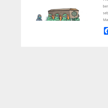
ber
se
Mat