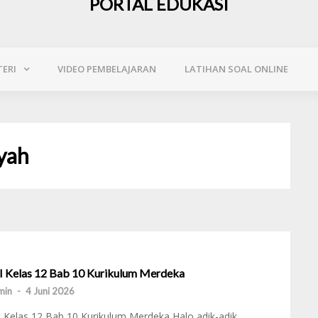
PORTAL EDUKASI
ERI
VIDEO PEMBELAJARAN
LATIHAN SOAL ONLINE
yah
I Kelas 12 Bab 10 Kurikulum Merdeka
min
-
4 Juni 2026
 Kelas 12 Bab 10 Kurikulum Merdeka Halo adik-adik