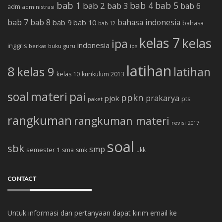
bab 1
bab 4
bab 5
bab 2
bab 3
bab 6
adm
administrasi
bab 7
bab 8
bab 10
bahasa indonesia
bab 9
bahasa
bab 12
kelas 7
kelas
ipa
indonesia
inggris
buku
ips
berkas
guru
latihan
8
kelas 9
latihan
kelas 10
kurikulum 2013
soal
materi
pai
ppkn
prakarya
pjok
pts
paket
rangkuman
rangkuman materi
revisi 2017
soal
sbk
smp
semester 1
sma
smk
ukk
CONTACT
Untuk informasi dan pertanyaan dapat kirim email ke