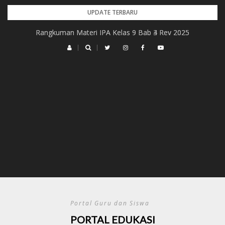
Skip
UPDATE TERBARU
to
Rangkuman Materi IPA Kelas 9 Bab 4 Rev 2025
Rangkuman Materi IPA Kelas 9 Bab 3 Rev 2025
content
Portal Guru dan Siswa
PORTAL EDUKASI