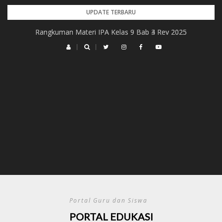
Skip
UPDATE TERBARU
to
Rangkuman Materi IPA Kelas 9 Bab 4 Rev 2025
Rangkuman Materi IPA Kelas 9 Bab 3 Rev 2025
content
Portal Guru dan Siswa
PORTAL EDUKASI