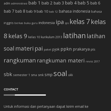
bab 1
bab 4
bab 5
bab 2
bab 3
bab 6
adm
administrasi
bab 7
bab 8
bab 10
bahasa indonesia
bab 9
bahasa
bab 12
kelas 7
kelas
ipa
indonesia
inggris
buku
ips
berkas
guru
latihan
8
kelas 9
latihan
kelas 10
kurikulum 2013
soal
materi
pai
ppkn
prakarya
pjok
pts
paket
rangkuman
rangkuman materi
revisi 2017
soal
sbk
smp
semester 1
sma
smk
ukk
CONTACT
Untuk informasi dan pertanyaan dapat kirim email ke