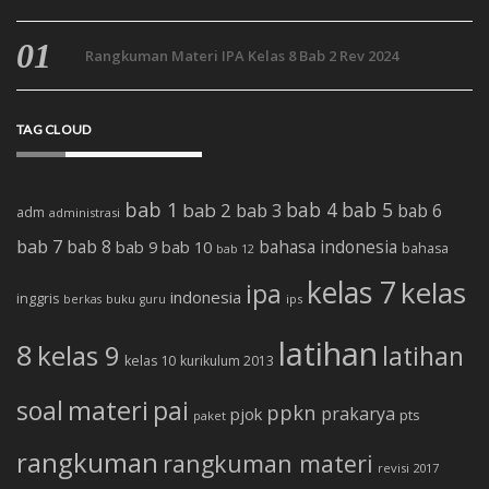
Rangkuman Materi IPA Kelas 8 Bab 2 Rev 2024
TAG CLOUD
bab 1
bab 4
bab 5
bab 2
bab 3
bab 6
adm
administrasi
bab 7
bab 8
bab 10
bahasa indonesia
bab 9
bahasa
bab 12
kelas 7
kelas
ipa
indonesia
inggris
buku
ips
berkas
guru
latihan
8
kelas 9
latihan
kelas 10
kurikulum 2013
soal
materi
pai
ppkn
prakarya
pjok
pts
paket
rangkuman
rangkuman materi
revisi 2017