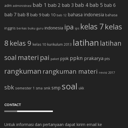
bab 1
bab 4
bab 5
bab 2
bab 3
bab 6
adm
administrasi
bab 7
bab 8
bab 10
bahasa indonesia
bab 9
bahasa
bab 12
kelas 7
kelas
ipa
indonesia
inggris
buku
ips
berkas
guru
latihan
8
kelas 9
latihan
kelas 10
kurikulum 2013
soal
materi
pai
ppkn
prakarya
pjok
pts
paket
rangkuman
rangkuman materi
revisi 2017
soal
sbk
smp
semester 1
sma
smk
ukk
CONTACT
Untuk informasi dan pertanyaan dapat kirim email ke