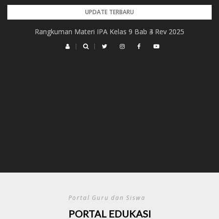
Skip
UPDATE TERBARU
to
Rangkuman Materi IPA Kelas 9 Bab 4 Rev 2025
Rangkuman Materi IPA Kelas 9 Bab 3 Rev 2025
content
Portal Guru dan Siswa
PORTAL EDUKASI