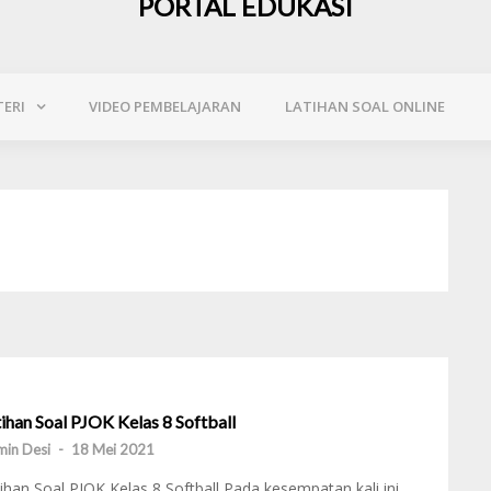
PORTAL EDUKASI
ERI
VIDEO PEMBELAJARAN
LATIHAN SOAL ONLINE
ihan Soal PJOK Kelas 8 Softball
in Desi
-
18 Mei 2021
ihan Soal PJOK Kelas 8 Softball Pada kesempatan kali ini