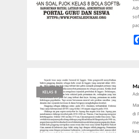
Ad
sof
pa
Ma
KELAS 8
Ad
Mat
di 
me
kes