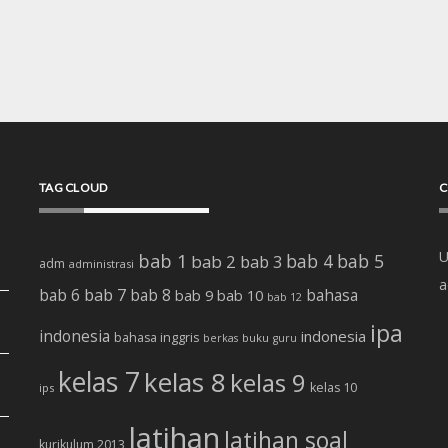
TAG CLOUD
C
U
bab 1
bab 4
bab 5
bab 2
bab 3
adm
administrasi
a
bab 7
bab 6
bab 8
bab 10
bahasa
bab 9
bab 12
ipa
indonesia
indonesia
bahasa inggris
buku
berkas
guru
kelas 7
kelas 8
kelas 9
kelas 10
ips
latihan
latihan soal
kurikulum 2013