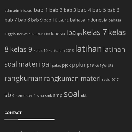
bab 1
bab 4
bab 5
bab 2
bab 3
bab 6
adm
administrasi
bab 7
bab 8
bab 10
bahasa indonesia
bab 9
bahasa
bab 12
kelas 7
kelas
ipa
indonesia
inggris
buku
ips
berkas
guru
latihan
8
kelas 9
latihan
kelas 10
kurikulum 2013
soal
materi
pai
ppkn
prakarya
pjok
pts
paket
rangkuman
rangkuman materi
revisi 2017
soal
sbk
smp
semester 1
sma
smk
ukk
CONTACT