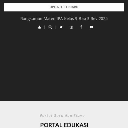
Skip
UPDATE TERBARU
to
Rangkuman Materi IPA Kelas 9 Bab 4 Rev 2025
Rangkuman Materi IPA Kelas 9 Bab 3 Rev 2025
content
Portal Guru dan Siswa
PORTAL EDUKASI