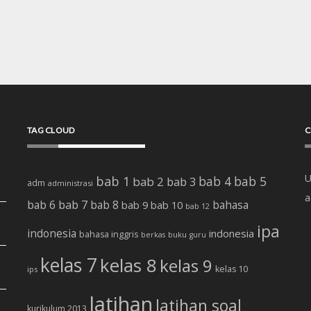
TAG CLOUD
C
U
bab 1
bab 4
bab 5
bab 2
bab 3
adm
administrasi
a
bab 7
bab 6
bab 8
bab 10
bahasa
bab 9
bab 12
ipa
indonesia
indonesia
bahasa inggris
buku
berkas
guru
kelas 7
kelas 8
kelas 9
kelas 10
ips
latihan
latihan soal
kurikulum 2013