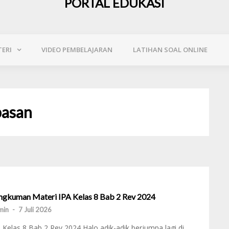
PORTAL EDUKASI
ERI
VIDEO PEMBELAJARAN
LATIHAN SOAL ONLINE
pasan
ngkuman Materi IPA Kelas 8 Bab 2 Rev 2024
min
-
7 Juli 2026
 Kelas 8 Bab 2 Rev 2024 Halo adik-adik berjumpa lagi di