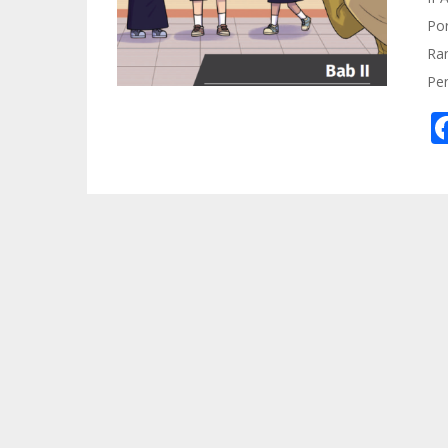
Po
Ran
Pe